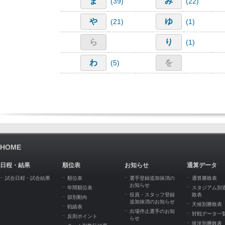
ま
み
(39)
(22)
や
ゆ
(21)
(1)
ら
り
(1)
わ
を
(5)
HOME
日程・結果
順位表
お知らせ
通算データ
試合日程・試合結果
順位表
選手登録追加抹消の
通算勝敗表
お知らせ
年間順位表
スタジアム別
役員・スタッフ登録
敗表
節別動向
追加抹消のお知らせ
天候別勝敗表
戦績表
出場停止選手のお知
対戦データ一
反則ポイント
らせ
状況別勝敗表