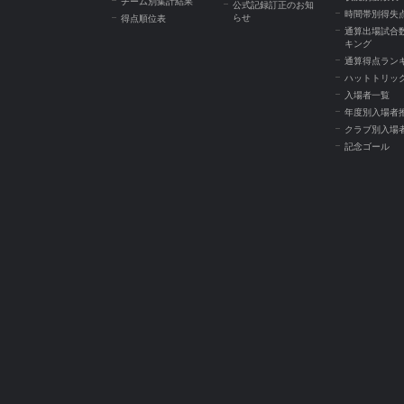
チーム別集計結果
公式記録訂正のお知
時間帯別得失
らせ
得点順位表
通算出場試合
キング
通算得点ラン
ハットトリッ
入場者一覧
年度別入場者
クラブ別入場
記念ゴール