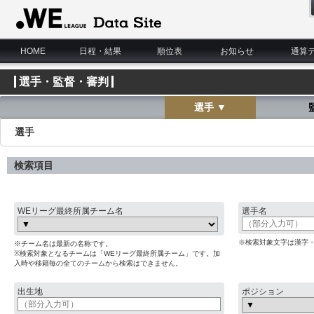
WE LEAGUE Data Site
HOME
日程・結果
順位表
お知らせ
通算
選手・監督・審判
選手 ▼
選手
検索項目
WEリーグ最終所属チーム名
選手名
※検索対象文字は漢字
※チーム名は最新の名称です。
※検索対象となるチームは「WEリーグ最終所属チーム」です。加
入時や移籍毎の全てのチームから検索はできません。
出生地
ポジション