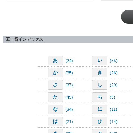
五十音インデックス
あ
い
(24)
(55)
か
き
(35)
(26)
さ
し
(37)
(29)
た
ち
(49)
(5)
な
に
(34)
(11)
は
ひ
(21)
(14)