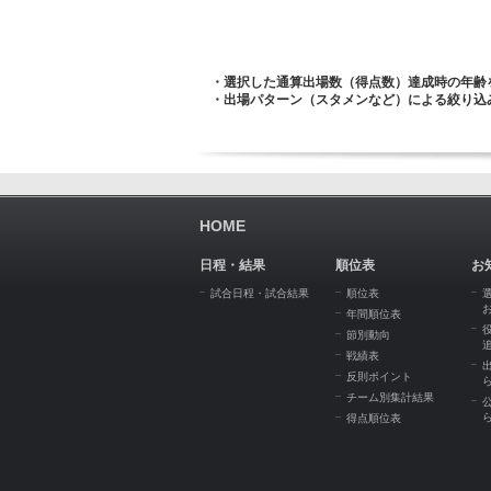
・選択した通算出場数（得点数）達成時の年齢を
・出場パターン（スタメンなど）による絞り込
HOME
日程・結果
順位表
お
試合日程・試合結果
順位表
年間順位表
節別動向
戦績表
反則ポイント
チーム別集計結果
得点順位表