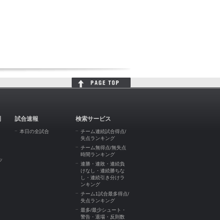
判
試合速報
検索サービス
本日の全試合
チーム連続試合得点/
失点ランキング
チーム無得点/無失点
時間ランキング
ッ
連勝・連敗・連続負
けなし・連続勝ちな
し・連続引き分けラ
ンキング
チーム1試合最多得点/
失点ランキング
最多/最少シュート・
警告・退場・反則数