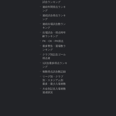
試合ランキング
連続年間得点ランキ
ング
連続試合得点ランキ
ング
連続出場試合数ラン
キング
出場試合・得点時年
齢ランキング
FK・CK・PK得点
最多警告・退場数ラ
ンキング
クラブ別記念ゴール
得点者
1試合最多得点ランキ
ング
複数得点試合数記録
リーグ別・クラブ
別・スタジアム別
最多・最少入場者数
大会別記念入場者数
達成状況