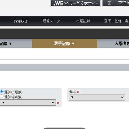
お知らせ
通算データ
出場記録
選手・監督・審
記録 ▼
選手記録 ▼
入場者
出場
通算出場数
通算得点数