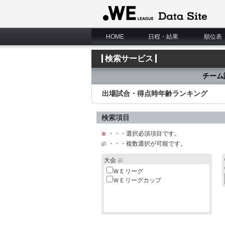
WE LEAGUE Data Site
HOME
日程・結果
順位表
検索サービス
チーム
出場試合・得点時年齢ランキング
検索項目
・・・選択必須項目です。
・・・複数選択が可能です。
大会
ＷＥリーグ
ＷＥリーグカップ