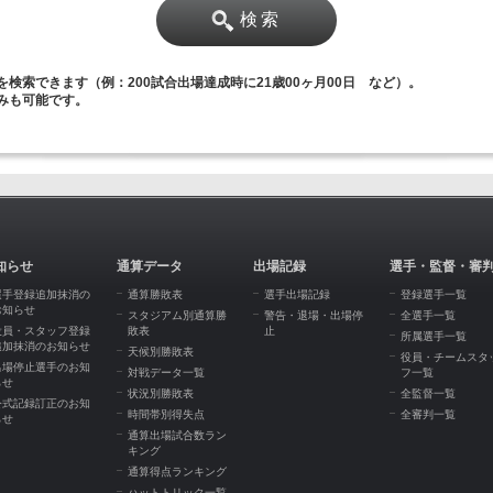
検索
検索できます（例：200試合出場達成時に21歳00ヶ月00日 など）。
みも可能です。
知らせ
通算データ
出場記録
選手・監督・審
選手登録追加抹消の
通算勝敗表
選手出場記録
登録選手一覧
お知らせ
スタジアム別通算勝
警告・退場・出場停
全選手一覧
役員・スタッフ登録
敗表
止
所属選手一覧
追加抹消のお知らせ
天候別勝敗表
役員・チームスタ
出場停止選手のお知
対戦データ一覧
フ一覧
らせ
状況別勝敗表
全監督一覧
公式記録訂正のお知
時間帯別得失点
全審判一覧
らせ
通算出場試合数ラン
キング
通算得点ランキング
ハットトリック一覧