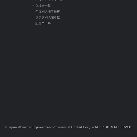
入場者一覧
年度別入場者推移
クラブ別入場者数
記念ゴール
© Japan Women’s Empowerment Professional Football League ALL RIGHTS RESERVED.