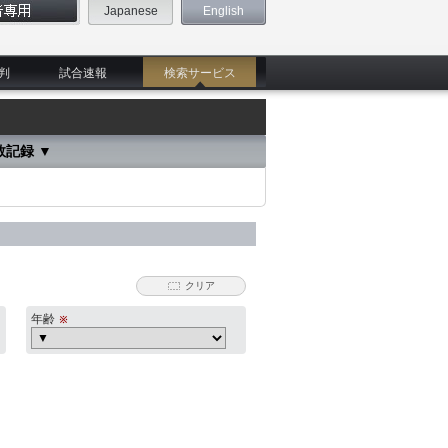
Japanese
English
判
試合速報
検索サービス
数記録 ▼
クリア
年齢