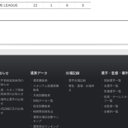
E LEAGUE
22
1
6
0
知らせ
通算データ
出場記録
選手・監督・審
選手登録追加抹消の
通算勝敗表
選手出場記録
登録選手一覧
お知らせ
スタジアム別通算勝
警告・退場・出場停
全選手一覧
役員・スタッフ登録
敗表
止
所属選手一覧
追加抹消のお知らせ
天候別勝敗表
役員・チームスタ
出場停止選手のお知
対戦データ一覧
フ一覧
らせ
状況別勝敗表
全監督一覧
公式記録訂正のお知
時間帯別得失点
全審判一覧
らせ
通算出場試合数ラン
キング
通算得点ランキング