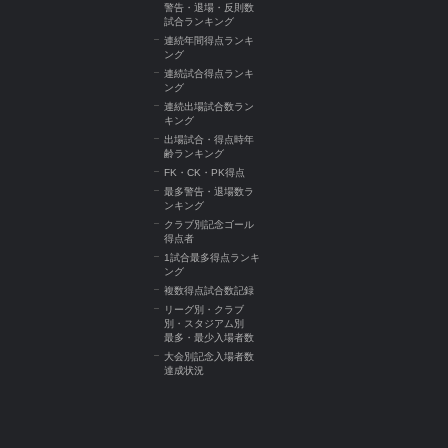
警告・退場・反則数
試合ランキング
連続年間得点ランキ
ング
連続試合得点ランキ
ング
連続出場試合数ラン
キング
出場試合・得点時年
齢ランキング
FK・CK・PK得点
最多警告・退場数ラ
ンキング
クラブ別記念ゴール
得点者
1試合最多得点ランキ
ング
複数得点試合数記録
リーグ別・クラブ
別・スタジアム別
最多・最少入場者数
大会別記念入場者数
達成状況