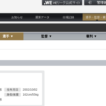
お知らせ
通算データ
出場記録
選手・監督・審
選手 ▼
監督 ▼
審判 ▼
原
生年月日
2002/10/02
身長/体重
162cm/55kg
県