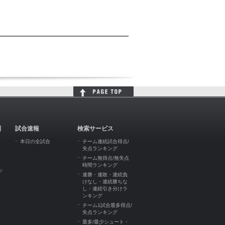
判
試合速報
検索サービス
本日の全試合
チーム連続試合得点/
失点ランキング
チーム無得点/無失点
時間ランキング
ッ
連勝・連敗・連続負
けなし・連続勝ちな
し・連続引き分けラ
ンキング
チーム1試合最多得点/
失点ランキング
最多/最少シュート・