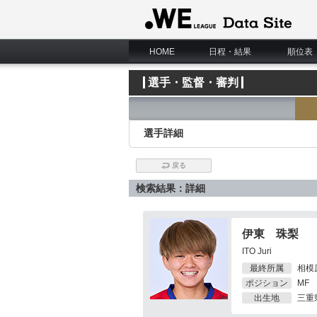
WE LEAGUE Data Site
HOME
日程・結果
順位表
選手・監督・審判
選手詳細
戻る
検索結果：詳細
伊東 珠梨
ITO Juri
最終所属
相模
ポジション
MF
出生地
三重