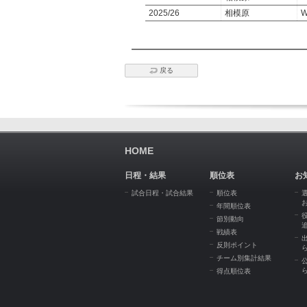
2025/26
相模原
W
戻る
HOME
日程・結果
順位表
お
試合日程・試合結果
順位表
年間順位表
節別動向
戦績表
反則ポイント
チーム別集計結果
得点順位表