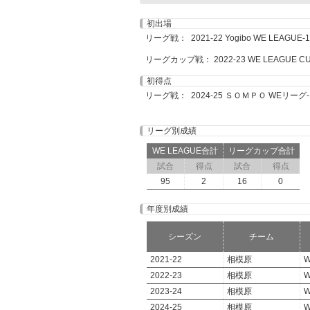
初出場
リーグ戦： 2021-22 Yogibo WE LEAGUE-1 
リーグカップ戦： 2022-23 WE LEAGUE CUP-
初得点
リーグ戦： 2024-25 ＳＯＭＰＯ WEリーグ-19
リーグ別成績
WE LEAGUE合計
リーグカップ合計
試合
得点
試合
得点
95
2
16
0
年度別成績
シーズン
チーム
2021-22
相模原
W
2022-23
相模原
W
2023-24
相模原
W
2024-25
相模原
W