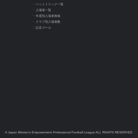
ハットトリック一覧
入場者一覧
年度別入場者推移
クラブ別入場者数
記念ゴール
© Japan Women’s Empowerment Professional Football League ALL RIGHTS RESERVED.