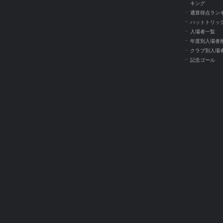
キング
通算得点ラン
ハットトリッ
入場者一覧
年度別入場者
クラブ別入場
記念ゴール