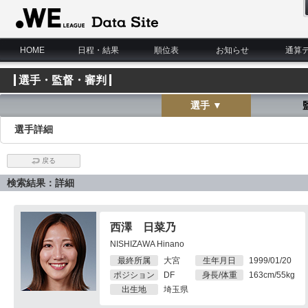
WE LEAGUE Data Site
HOME
日程・結果
順位表
お知らせ
通算
選手・監督・審判
選手 ▼
選手詳細
戻る
検索結果：詳細
西澤 日菜乃
NISHIZAWA Hinano
最終所属
大宮
生年月日
1999/01/20
ポジション
DF
身長/体重
163cm/55kg
出生地
埼玉県