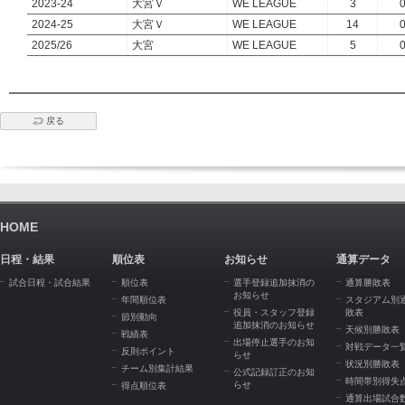
2023-24
大宮Ｖ
WE LEAGUE
3
2024-25
大宮Ｖ
WE LEAGUE
14
2025/26
大宮
WE LEAGUE
5
戻る
HOME
日程・結果
順位表
お知らせ
通算データ
試合日程・試合結果
順位表
選手登録追加抹消の
通算勝敗表
お知らせ
年間順位表
スタジアム別
役員・スタッフ登録
敗表
節別動向
追加抹消のお知らせ
天候別勝敗表
戦績表
出場停止選手のお知
対戦データ一
反則ポイント
らせ
状況別勝敗表
チーム別集計結果
公式記録訂正のお知
時間帯別得失
らせ
得点順位表
通算出場試合