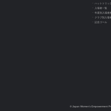
ハットトリッ
入場者一覧
年度別入場者
クラブ別入場
記念ゴール
© Japan Women’s Empowerment Pr