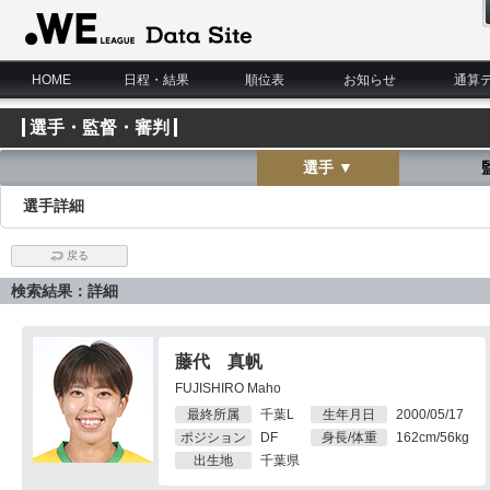
WE LEAGUE Data Site
HOME
日程・結果
順位表
お知らせ
通算
選手・監督・審判
選手 ▼
選手詳細
戻る
検索結果：詳細
藤代 真帆
FUJISHIRO Maho
最終所属
千葉L
生年月日
2000/05/17
ポジション
DF
身長/体重
162cm/56kg
出生地
千葉県