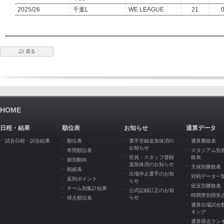
2025/26
千葉L
WE LEAGUE
21
戻る
HOME
日程・結果
順位表
お知らせ
通算データ
試合日程・試合結果
順位表
選手登録追加抹消の
通算勝敗表
お知らせ
年間順位表
スタジアム別
役員・スタッフ登録
敗表
節別動向
追加抹消のお知らせ
天候別勝敗表
戦績表
出場停止選手のお知
対戦データ一
反則ポイント
らせ
状況別勝敗表
チーム別集計結果
公式記録訂正のお知
時間帯別得失
らせ
得点順位表
通算出場試合
キング
通算得点ラン