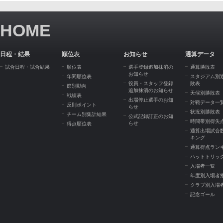
HOME
日程・結果
順位表
お知らせ
通算データ
試合日程・試合結果
順位表
選手登録追加抹消の
通算勝敗表
お知らせ
年間順位表
スタジアム別
役員・スタッフ登録
敗表
節別動向
追加抹消のお知らせ
天候別勝敗表
戦績表
出場停止選手のお知
対戦データ一
反則ポイント
らせ
状況別勝敗表
チーム別集計結果
公式記録訂正のお知
時間帯別得失
らせ
得点順位表
通算出場試合
キング
通算得点ラン
ハットトリッ
入場者一覧
年度別入場者
クラブ別入場
記念ゴール