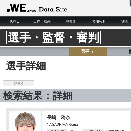
WE LEAGUE Data Site
HOME
日程・結果
順位表
お知らせ
通算
選手・監督・審判
選手 ▼
選手詳細
戻る
検索結果：詳細
長嶋 玲奈
NAGASHIMA Reina