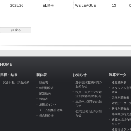
2025/26
EL埼玉
WE LEAGUE
13
戻る
HOME
日程・結果
順位表
お知らせ
通算データ
試合日程・試合結果
順位表
選手登録追加抹消の
通算勝敗表
お知らせ
年間順位表
スタジアム別
役員・スタッフ登録
敗表
節別動向
追加抹消のお知らせ
天候別勝敗表
戦績表
出場停止選手のお知
対戦データ一
反則ポイント
らせ
状況別勝敗表
チーム別集計結果
公式記録訂正のお知
時間帯別得失
らせ
得点順位表
通算出場試合
キング
通算得点ラン