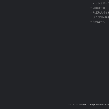
ハットトリッ
入場者一覧
年度別入場者
クラブ別入場
記念ゴール
© Japan Women’s Empowerment Pr