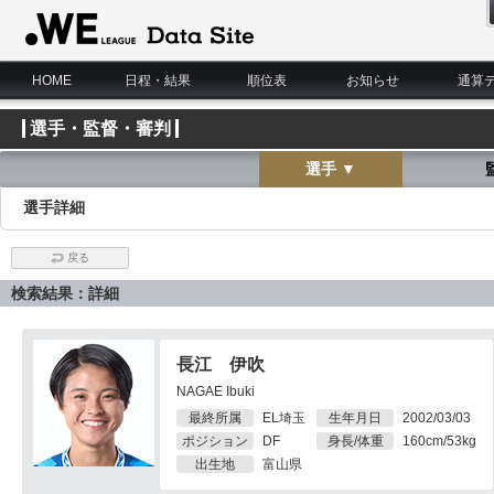
WE LEAGUE Data Site
HOME
日程・結果
順位表
お知らせ
通算
選手・監督・審判
選手 ▼
選手詳細
戻る
検索結果：詳細
長江 伊吹
NAGAE Ibuki
最終所属
EL埼玉
生年月日
2002/03/03
ポジション
DF
身長/体重
160cm/53kg
出生地
富山県