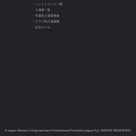
ハットトリック一覧
入場者一覧
年度別入場者推移
クラブ別入場者数
記念ゴール
© Japan Women’s Empowerment Professional Football League ALL RIGHTS RESERVED.