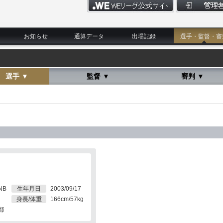
お知らせ
通算データ
出場記録
選手・監督・審
選手 ▼
監督 ▼
審判 ▼
NB
生年月日
2003/09/17
身長/体重
166cm/57kg
都