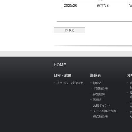
2025/26
東京NB
W
戻る
HOME
日程・結果
順位表
お
試合日程・試合結果
順位表
年間順位表
節別動向
戦績表
反則ポイント
チーム別集計結果
得点順位表