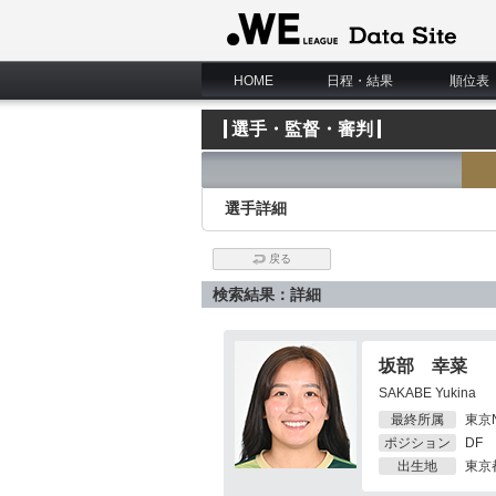
WE LEAGUE Data Site
HOME
日程・結果
順位表
選手・監督・審判
選手詳細
戻る
検索結果：詳細
坂部 幸菜
SAKABE Yukina
最終所属
東京
ポジション
DF
出生地
東京