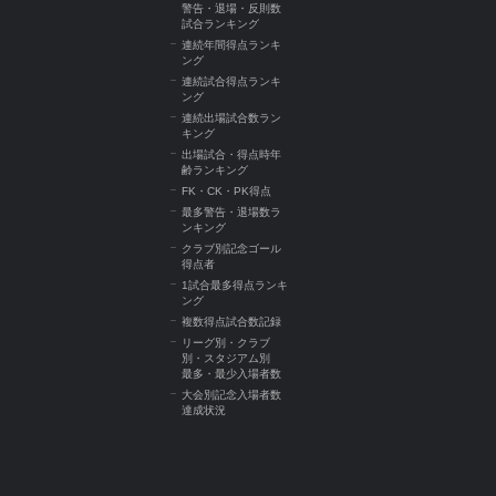
警告・退場・反則数
試合ランキング
連続年間得点ランキ
ング
連続試合得点ランキ
ング
連続出場試合数ラン
キング
出場試合・得点時年
齢ランキング
FK・CK・PK得点
最多警告・退場数ラ
ンキング
クラブ別記念ゴール
得点者
1試合最多得点ランキ
ング
複数得点試合数記録
リーグ別・クラブ
別・スタジアム別
最多・最少入場者数
大会別記念入場者数
達成状況