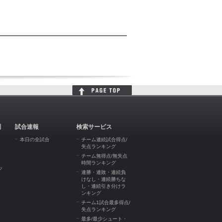
判
試合速報
検索サービス
本日の全試合
チーム連続試合得点/
失点ランキング
チーム無得点/無失点
時間ランキング
ッ
連勝・連敗・連続負
けなし・連続勝ちな
し・連続引き分けラ
ンキング
チーム1試合最多得点/
失点ランキング
最多/最少シュート・