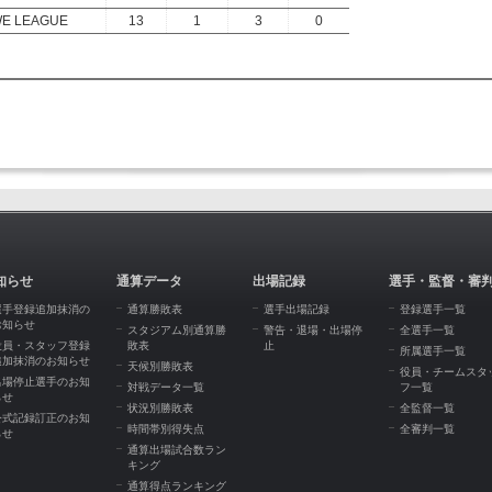
E LEAGUE
13
1
3
0
知らせ
通算データ
出場記録
選手・監督・審
選手登録追加抹消の
通算勝敗表
選手出場記録
登録選手一覧
お知らせ
スタジアム別通算勝
警告・退場・出場停
全選手一覧
役員・スタッフ登録
敗表
止
所属選手一覧
追加抹消のお知らせ
天候別勝敗表
役員・チームスタ
出場停止選手のお知
対戦データ一覧
フ一覧
らせ
状況別勝敗表
全監督一覧
公式記録訂正のお知
時間帯別得失点
全審判一覧
らせ
通算出場試合数ラン
キング
通算得点ランキング