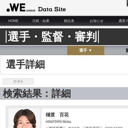
WE LEAGUE Data Site
HOME
日程・結果
順位表
お知らせ
通算
選手・監督・審判
選手 ▼
選手詳細
戻る
検索結果：詳細
樋渡 百花
HIWATARI Moka