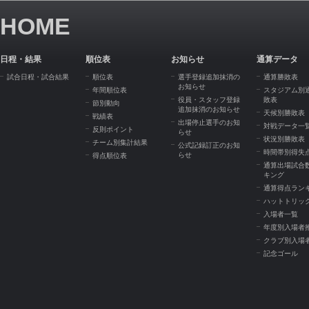
HOME
日程・結果
順位表
お知らせ
通算データ
試合日程・試合結果
順位表
選手登録追加抹消の
通算勝敗表
お知らせ
年間順位表
スタジアム別
役員・スタッフ登録
敗表
節別動向
追加抹消のお知らせ
天候別勝敗表
戦績表
出場停止選手のお知
対戦データ一
反則ポイント
らせ
状況別勝敗表
チーム別集計結果
公式記録訂正のお知
時間帯別得失
らせ
得点順位表
通算出場試合
キング
通算得点ラン
ハットトリッ
入場者一覧
年度別入場者
クラブ別入場
記念ゴール