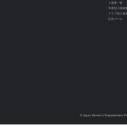
入場者一覧
年度別入場者
クラブ別入場
記念ゴール
© Japan Women’s Empowerment Pr