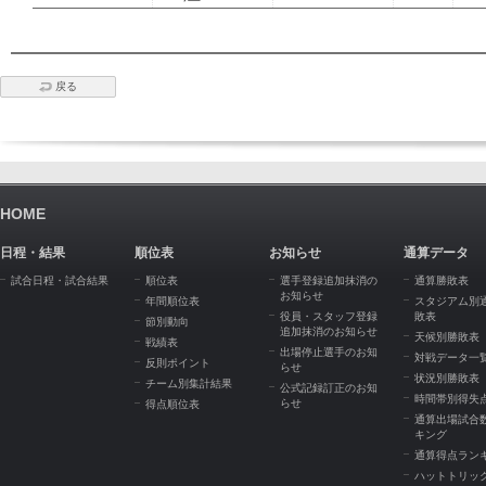
戻る
HOME
日程・結果
順位表
お知らせ
通算データ
試合日程・試合結果
順位表
選手登録追加抹消の
通算勝敗表
お知らせ
年間順位表
スタジアム別
役員・スタッフ登録
敗表
節別動向
追加抹消のお知らせ
天候別勝敗表
戦績表
出場停止選手のお知
対戦データ一
反則ポイント
らせ
状況別勝敗表
チーム別集計結果
公式記録訂正のお知
時間帯別得失
らせ
得点順位表
通算出場試合
キング
通算得点ラン
ハットトリッ