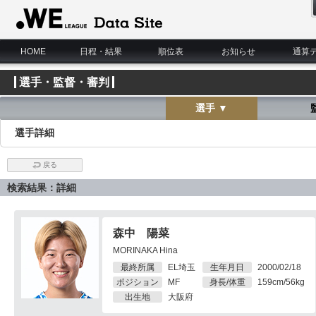
WE LEAGUE Data Site
HOME
日程・結果
順位表
お知らせ
通算
選手・監督・審判
選手 ▼
選手詳細
戻る
検索結果：詳細
森中 陽菜
MORINAKA Hina
最終所属
EL埼玉
生年月日
2000/02/18
ポジション
MF
身長/体重
159cm/56kg
出生地
大阪府