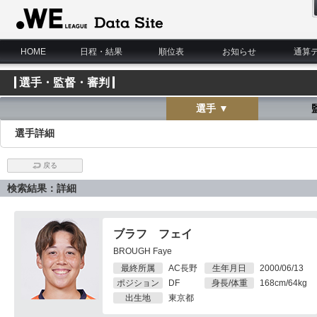
WE LEAGUE Data Site
HOME
日程・結果
順位表
お知らせ
通算
選手・監督・審判
選手 ▼
選手詳細
戻る
検索結果：詳細
ブラフ フェイ
BROUGH Faye
最終所属
AC長野
生年月日
2000/06/13
ポジション
DF
身長/体重
168cm/64kg
出生地
東京都