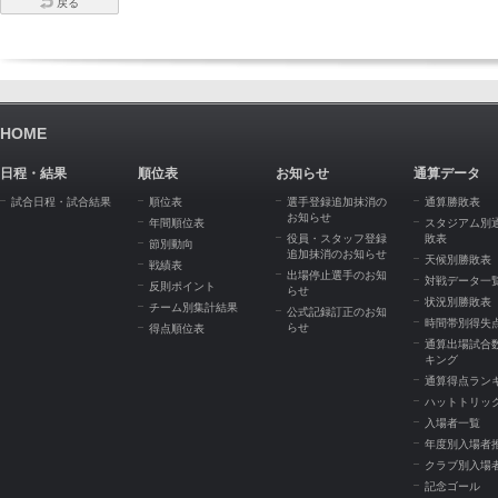
戻る
HOME
日程・結果
順位表
お知らせ
通算データ
試合日程・試合結果
順位表
選手登録追加抹消の
通算勝敗表
お知らせ
年間順位表
スタジアム別
役員・スタッフ登録
敗表
節別動向
追加抹消のお知らせ
天候別勝敗表
戦績表
出場停止選手のお知
対戦データ一
反則ポイント
らせ
状況別勝敗表
チーム別集計結果
公式記録訂正のお知
時間帯別得失
らせ
得点順位表
通算出場試合
キング
通算得点ラン
ハットトリッ
入場者一覧
年度別入場者
クラブ別入場
記念ゴール