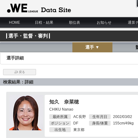
WE LEAGUE Data Site
HOME
日程・結果
順位表
お知らせ
通算
選手・監督・審判
選手 ▼
選手詳細
戻る
検索結果：詳細
知久 奈菜穂
CHIKU Nanao
最終所属
AC長野
生年月日
2002/03/02
ポジション
DF
身長/体重
155cm/49kg
出生地
東京都