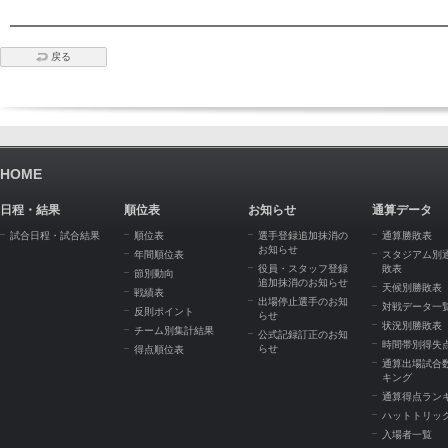
戻る
HOME
日程・結果
順位表
お知らせ
通算データ
試合日程・試合結果
順位表
選手登録追加抹消の
通算勝敗表
お知らせ
年間順位表
スタジアム別
役員・スタッフ登録
敗表
節別動向
追加抹消のお知らせ
天候別勝敗表
戦績表
出場停止選手のお知
対戦データ一
反則ポイント
らせ
状況別勝敗表
チーム別集計結果
公式記録訂正のお知
時間帯別得失
らせ
得点順位表
通算出場試合
キング
通算得点ラン
ハットトリッ
入場者一覧