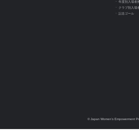
年度別入場者
クラブ別入場
記念ゴール
© Japan Women’s Empowerment Pr