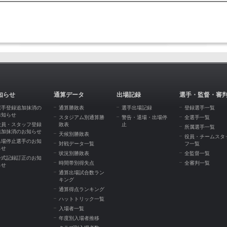
知らせ
通算データ
出場記録
選手・監督・審
選手登録追加抹消の
通算勝敗表
選手出場記録
登録選手一覧
お知らせ
スタジアム別通算勝
警告・退場・出場停
全選手一覧
役員・スタッフ登録
敗表
止
所属選手一覧
追加抹消のお知らせ
天候別勝敗表
役員・チームスタ
出場停止選手のお知
対戦データ一覧
フ一覧
らせ
状況別勝敗表
全監督一覧
公式記録訂正のお知
時間帯別得失点
全審判一覧
らせ
通算出場試合数ラン
キング
通算得点ランキング
ハットトリック一覧
入場者一覧
年度別入場者推移