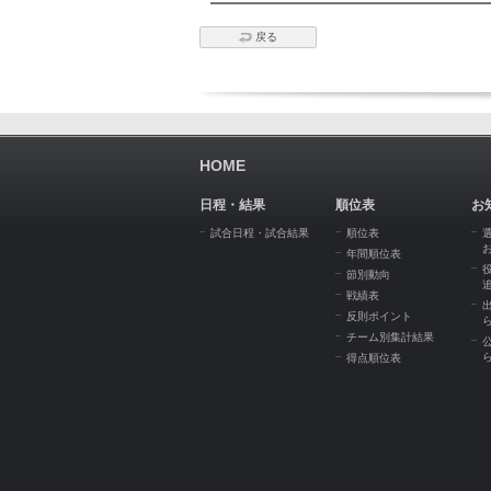
戻る
HOME
日程・結果
順位表
お
試合日程・試合結果
順位表
年間順位表
節別動向
戦績表
反則ポイント
チーム別集計結果
得点順位表