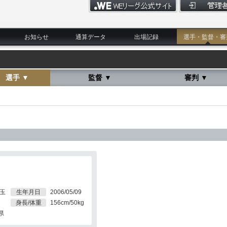
お知らせ
通算データ
出場記録
選手・監督・審
選手 ▼
監督 ▼
審判 ▼
埼玉
生年月日
2006/05/09
身長/体重
156cm/50kg
県