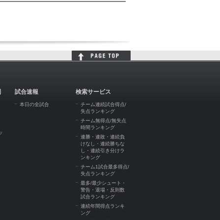
判
試合速報
検索サービス
本日の全試合
チーム連続試合得点/
失点ランキング
チーム無得点/無失点
時間ランキング
ッ
連勝・連敗・連続負
けなし・連続勝ちな
し・連続引き分けラ
ンキング
チーム1試合最多得点/
失点ランキング
最多/最少シュート・
警告・退場・反則数
試合ランキング
連続年間得点ランキ
ング