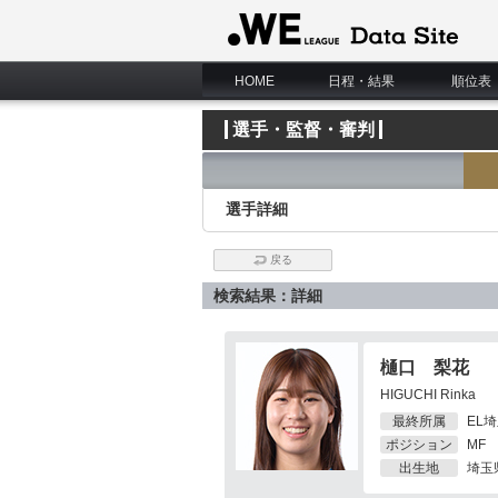
WE LEAGUE Data Site
HOME
日程・結果
順位表
選手・監督・審判
選手詳細
戻る
検索結果：詳細
樋口 梨花
HIGUCHI Rinka
最終所属
EL
ポジション
MF
出生地
埼玉