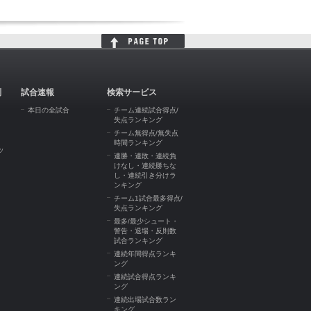
判
試合速報
検索サービス
本日の全試合
チーム連続試合得点/
失点ランキング
チーム無得点/無失点
時間ランキング
ッ
連勝・連敗・連続負
けなし・連続勝ちな
し・連続引き分けラ
ンキング
チーム1試合最多得点/
失点ランキング
最多/最少シュート・
警告・退場・反則数
試合ランキング
連続年間得点ランキ
ング
連続試合得点ランキ
ング
連続出場試合数ラン
キング