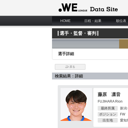
WE LEAGUE Data Site
HOME
日程・結果
順位表
選手・監督・審判
選手詳細
戻る
検索結果：詳細
藤原 凛音
FUJIHARA Rion
最終所属
新潟
ポジション
FW
出生地
愛知