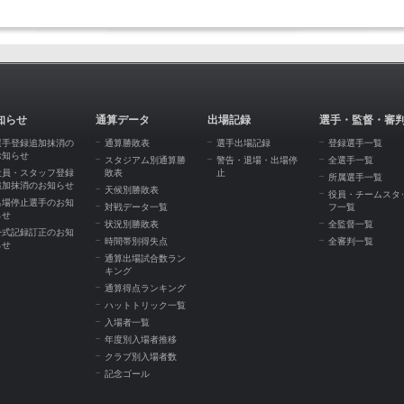
知らせ
通算データ
出場記録
選手・監督・審
選手登録追加抹消の
通算勝敗表
選手出場記録
登録選手一覧
お知らせ
スタジアム別通算勝
警告・退場・出場停
全選手一覧
役員・スタッフ登録
敗表
止
所属選手一覧
追加抹消のお知らせ
天候別勝敗表
役員・チームスタ
出場停止選手のお知
対戦データ一覧
フ一覧
らせ
状況別勝敗表
全監督一覧
公式記録訂正のお知
時間帯別得失点
全審判一覧
らせ
通算出場試合数ラン
キング
通算得点ランキング
ハットトリック一覧
入場者一覧
年度別入場者推移
クラブ別入場者数
記念ゴール