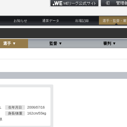
お知らせ
通算データ
出場記録
選手・監督・審
選手 ▼
監督 ▼
審判 ▼
Ｌ
生年月日
2006/07/16
身長/体重
162cm/55kg
県