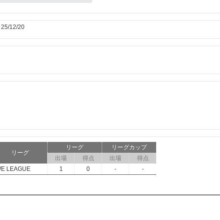
5/12/20
リーグ
リーグカップ
リーグ
出場
得点
出場
得点
E LEAGUE
1
0
-
-