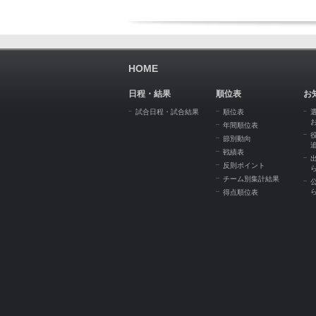
HOME
日程・結果
順位表
お
試合日程・試合結果
順位表
年間順位表
節別動向
戦績表
反則ポイント
チーム別集計結果
得点順位表