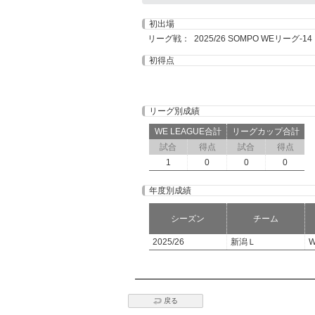
初出場
リーグ戦： 2025/26 SOMPO WEリーグ-14 2
初得点
リーグ別成績
WE LEAGUE合計
リーグカップ合計
試合
得点
試合
得点
1
0
0
0
年度別成績
シーズン
チーム
2025/26
新潟Ｌ
W
戻る