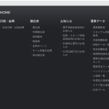
HOME
日程・結果
順位表
お知らせ
通算データ
試合日程・試合結果
順位表
選手登録追加抹消の
通算勝敗表
お知らせ
年間順位表
スタジアム別
役員・スタッフ登録
敗表
節別動向
追加抹消のお知らせ
天候別勝敗表
戦績表
出場停止選手のお知
対戦データ一
反則ポイント
らせ
状況別勝敗表
チーム別集計結果
公式記録訂正のお知
時間帯別得失
らせ
得点順位表
通算出場試合
キング
通算得点ラン
ハットトリッ
入場者一覧
年度別入場者
クラブ別入場
記念ゴール