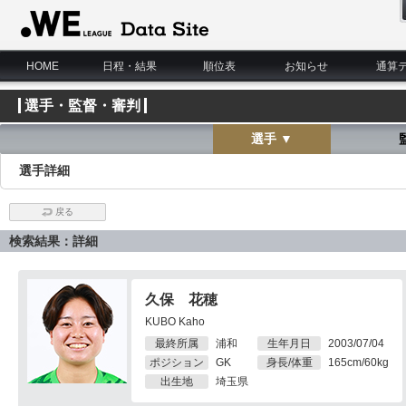
WE LEAGUE Data Site
HOME
日程・結果
順位表
お知らせ
通算
選手・監督・審判
選手 ▼
選手詳細
戻る
検索結果：詳細
久保 花穂
KUBO Kaho
最終所属
浦和
生年月日
2003/07/04
ポジション
GK
身長/体重
165cm/60kg
出生地
埼玉県