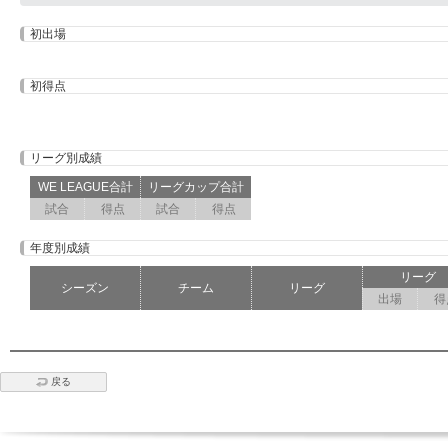
初出場
初得点
リーグ別成績
WE LEAGUE合計
リーグカップ合計
試合
得点
試合
得点
年度別成績
リーグ
シーズン
チーム
リーグ
出場
得
戻る