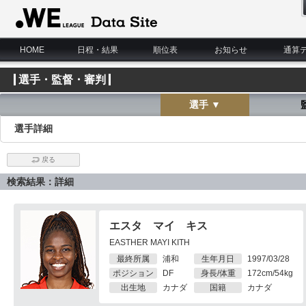
WE LEAGUE Data Site
HOME
日程・結果
順位表
お知らせ
通算
選手・監督・審判
選手 ▼
選手詳細
戻る
検索結果：詳細
エスタ マイ キス
EASTHER MAYI KITH
最終所属
浦和
生年月日
1997/03/28
ポジション
DF
身長/体重
172cm/54kg
出生地
カナダ
国籍
カナダ