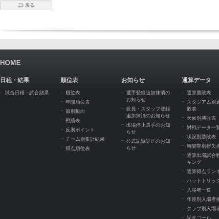
戻る
HOME
日程・結果
順位表
お知らせ
通算データ
試合日程・試合結果
順位表
選手登録追加抹消の
通算勝敗表
お知らせ
年間順位表
スタジアム別
役員・スタッフ登録
敗表
節別動向
追加抹消のお知らせ
天候別勝敗表
戦績表
出場停止選手のお知
対戦データ一
反則ポイント
らせ
状況別勝敗表
チーム別集計結果
公式記録訂正のお知
時間帯別得失
らせ
得点順位表
通算出場試合
キング
通算得点ラン
ハットトリッ
入場者一覧
年度別入場者
クラブ別入場
記念ゴール