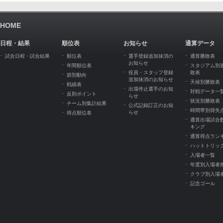
HOME
日程・結果
順位表
お知らせ
通算データ
試合日程・試合結果
順位表
選手登録追加抹消の
通算勝敗表
お知らせ
年間順位表
スタジアム別
役員・スタッフ登録
敗表
節別動向
追加抹消のお知らせ
天候別勝敗表
戦績表
出場停止選手のお知
対戦データ一
反則ポイント
らせ
状況別勝敗表
チーム別集計結果
公式記録訂正のお知
時間帯別得失
らせ
得点順位表
通算出場試合
キング
通算得点ラン
ハットトリッ
入場者一覧
年度別入場者
クラブ別入場
記念ゴール