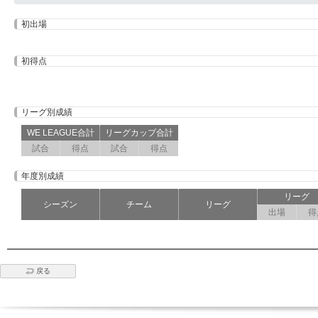
初出場
初得点
リーグ別成績
WE LEAGUE合計
リーグカップ合計
試合
得点
試合
得点
年度別成績
リーグ
シーズン
チーム
リーグ
出場
得
戻る