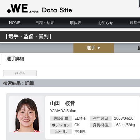
WE LEAGUE Data Site
HOME
日程・結果
順位表
お知らせ
通算
選手・監督・審判
選手 ▼
選手詳細
戻る
検索結果：詳細
山田 桜音
YAMADA Saion
最終所属
EL埼玉
生年月日
2003/04/10
ポジション
GK
身長/体重
168cm/58kg
出生地
沖縄県