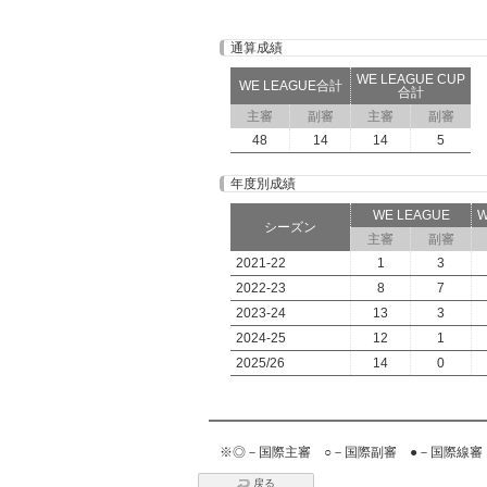
通算成績
WE LEAGUE CUP
WE LEAGUE合計
合計
主審
副審
主審
副審
48
14
14
5
年度別成績
WE LEAGUE
W
シーズン
主審
副審
2021-22
1
3
2022-23
8
7
2023-24
13
3
2024-25
12
1
2025/26
14
0
※◎－国際主審 ○－国際副審 ●－国際線審
戻る