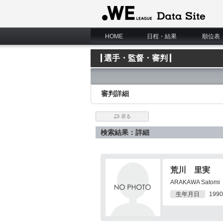
WE LEAGUE Data Site
HOME
日程・結果
順位表
選手・監督・審判
審判詳細
戻る
検索結果：詳細
荒川 里実
ARAKAWA Satomi
生年月日
1990