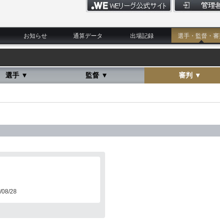
お知らせ
通算データ
出場記録
選手・監督・審
選手 ▼
監督 ▼
審判 ▼
/08/28