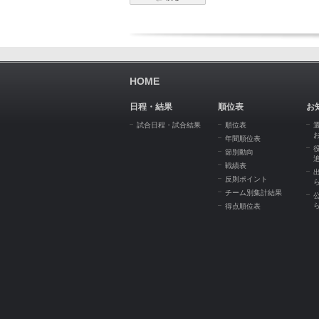
HOME
日程・結果
順位表
お
試合日程・試合結果
順位表
年間順位表
節別動向
戦績表
反則ポイント
チーム別集計結果
得点順位表