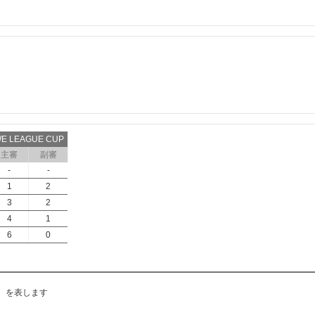
E LEAGUE CUP
主審
副審
-
-
1
2
3
2
4
1
6
0
 を表します