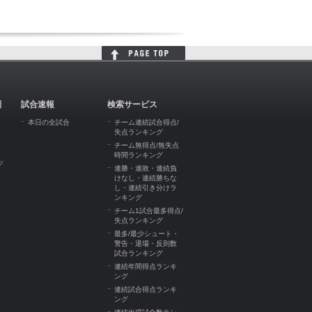
判
試合速報
検索サービス
本日の全試合
チーム連続試合得点/
失点ランキング
チーム無得点/無失点
時間ランキング
ッ
連勝・連敗・連続負
けなし・連続勝ちな
し・連続引き分けラ
ンキング
チーム1試合最多得点/
失点ランキング
最多/最少シュート・
警告・退場・反則数
試合ランキング
連続年間得点ランキ
ング
連続試合得点ランキ
ング