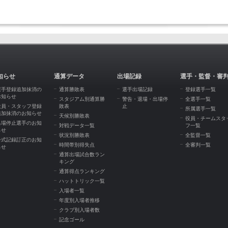
知らせ
通算データ
出場記録
選手・監督・審
選手登録追加抹消の
通算勝敗表
選手出場記録
登録選手一覧
お知らせ
スタジアム別通算勝
警告・退場・出場停
全選手一覧
役員・スタッフ登録
敗表
止
所属選手一覧
追加抹消のお知らせ
天候別勝敗表
役員・チームスタ
出場停止選手のお知
対戦データ一覧
フ一覧
らせ
状況別勝敗表
全監督一覧
公式記録訂正のお知
時間帯別得失点
全審判一覧
らせ
通算出場試合数ラン
キング
通算得点ランキング
ハットトリック一覧
入場者一覧
年度別入場者推移
クラブ別入場者数
記念ゴール