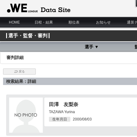
WE LEAGUE Data Site
HOME
日程・結果
順位表
お知らせ
通算
選手・監督・審判
選手 ▼
審判詳細
戻る
検索結果：詳細
田澤 友梨奈
TAZAWA Yurina
生年月日
2000/08/03