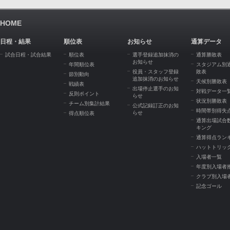
HOME
日程・結果
順位表
お知らせ
通算データ
試合日程・試合結果
順位表
選手登録追加抹消の
通算勝敗表
お知らせ
年間順位表
スタジアム別
役員・スタッフ登録
敗表
節別動向
追加抹消のお知らせ
天候別勝敗表
戦績表
出場停止選手のお知
対戦データ一
反則ポイント
らせ
状況別勝敗表
チーム別集計結果
公式記録訂正のお知
時間帯別得失
らせ
得点順位表
通算出場試合
キング
通算得点ラン
ハットトリッ
入場者一覧
年度別入場者
クラブ別入場
記念ゴール