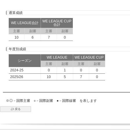
通算成績
WE LEAGUE CUP
WE LEAGUE合計
合計
主審
副審
主審
副審
10
6
7
0
年度別成績
WE LEAGUE
WE LEAGUE CUP
シーズン
主審
副審
主審
副審
2024-25
0
1
0
0
2025/26
10
5
7
0
※◎－国際主審 ○－国際副審 ●－国際線審 を表します
戻る