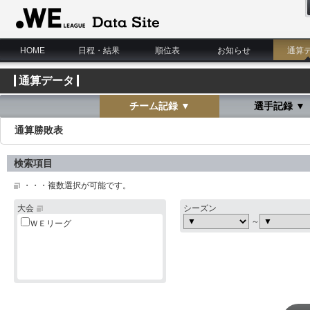
WE LEAGUE Data Site
HOME
日程・結果
順位表
お知らせ
通算
通算データ
チーム記録 ▼
選手記録 ▼
通算勝敗表
検索項目
・・・複数選択が可能です。
大会
シーズン
～
ＷＥリーグ