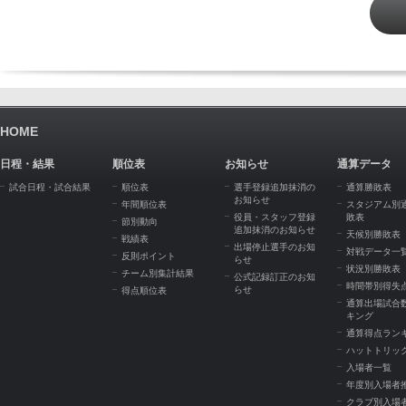
HOME
日程・結果
順位表
お知らせ
通算データ
試合日程・試合結果
順位表
選手登録追加抹消の
通算勝敗表
お知らせ
年間順位表
スタジアム別
役員・スタッフ登録
敗表
節別動向
追加抹消のお知らせ
天候別勝敗表
戦績表
出場停止選手のお知
対戦データ一
反則ポイント
らせ
状況別勝敗表
チーム別集計結果
公式記録訂正のお知
時間帯別得失
らせ
得点順位表
通算出場試合
キング
通算得点ラン
ハットトリッ
入場者一覧
年度別入場者
クラブ別入場